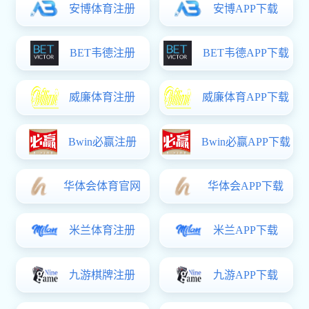
意大利杯米兰尤文对攻吉鲁点球救主争冠焦点
2026-06-27
京沪大战北京国安加时绝杀上海申花生死一战
2026-06-29
梅西补射绝杀迈阿密逆转西雅图登顶
2026-06-23
阿尤面对英格兰队防线能否扩大射门威胁盘口影响看
点
2026-06-30
比利时两球完胜塞尔维亚重返榜首世界杯榜首风暴
2026-06-26