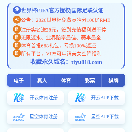
赛事服务领跑者
孙兴慜抢点破门拜仁新王诞生火药味足
2026-06-21
E组库拉索科特迪瓦赛前阵容提醒
2026-06-22
世界杯佛得角vs乌拉圭小组第二预测
2026-06-22
上海海港对攻河南队颜骏凌长传定胜局
2026-06-23
伊拉克塞内加尔争二形势射门效率
2026-06-20