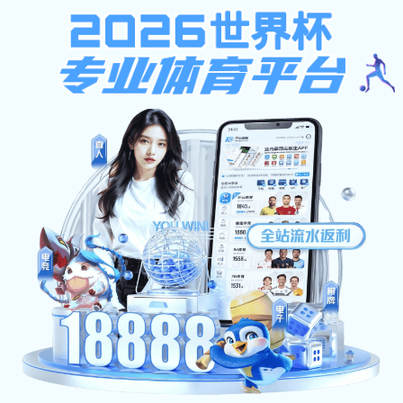
开云买球
· 赛事服务
回放精彩瞬...
高危补丁 48 ...
纯净模式，免打...
体育资讯
定位球进球
夏窗倒计时
开云网页版-开云中国
在开云在线注册用户评论区域，开云网页版-开
云中国引入“阵型讨论”标签，方便球迷分析战
术。
7 日活跃均值...