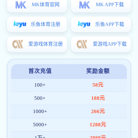
古德温代表澳大利亚对阵巴拉圭助攻榜走势研判
2026-07-03
热门
孙兴慜抢点破门拜仁新王诞生火药味
E组库拉索
足
在世界杯的宏
在足球世界，有些瞬间注定会被铭记，它不
节都可能是决定